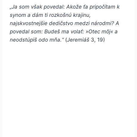
„Ja som však povedal: Akože ťa pripočítam k
synom a dám ti rozkošnú krajinu,
najskvostnejšie dedičstvo medzi národmi? A
povedal som: Budeš ma volať: »Otec môj« a
neodstúpiš odo mňa.“
(
Jeremiáš
3, 19)