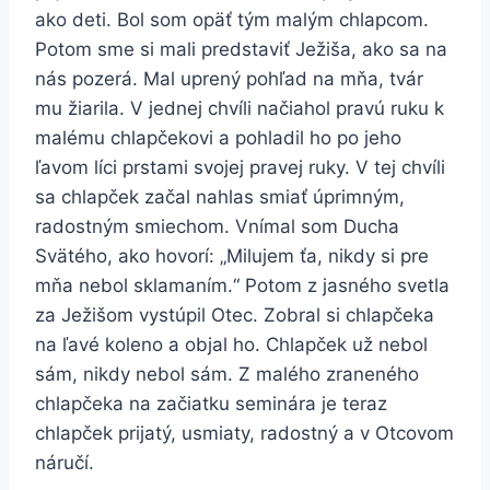
ako deti. Bol som opäť tým malým chlapcom.
Potom sme si mali predstaviť Ježiša, ako sa na
nás pozerá. Mal uprený pohľad na mňa, tvár
mu žiarila. V jednej chvíli načiahol pravú ruku k
malému chlapčekovi a pohladil ho po jeho
ľavom líci prstami svojej pravej ruky. V tej chvíli
sa chlapček začal nahlas smiať úprimným,
radostným smiechom. Vnímal som Ducha
Svätého, ako hovorí: „Milujem ťa, nikdy si pre
mňa nebol sklamaním.“ Potom z jasného svetla
za Ježišom vystúpil Otec. Zobral si chlapčeka
na ľavé koleno a objal ho. Chlapček už nebol
sám, nikdy nebol sám. Z malého zraneného
chlapčeka na začiatku seminára je teraz
chlapček prijatý, usmiaty, radostný a v Otcovom
náručí.