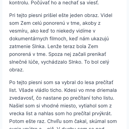
kontrolu. Počúvať ho a nechať sa viesť.
Pri tejto piesni prišiel ešte jeden obraz. Videl
som Zem celú ponorenú v tme, akoby z
vesmíru, ako keď to niekedy vidíme v
dokumentárnych filmoch, keď nám ukazujú
zatmenie Slnka. Lenže teraz bola Zem
ponorená v tme. Spoza nej začali prenikať
slnečné lúče, vychádzalo Slnko. To bol celý
obraz.
Po tejto piesni som sa vybral do lesa prečítať
list. Všade vládlo ticho. Kdesi vo mne driemala
zvedavosť, čo nastane po prečítaní toho listu.
Našiel som si vhodné miesto, vytiahol som z
vrecka list a nahlas som ho prečítal prvýkrát.
Potom ešte raz. Chvíľu som čakal, skúmal som