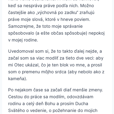
keď sa nespráva práve podľa nich. Možno
častejšie ako „výchovná po zadku“ zraňujú
práve moje slová, ktoré v hneve poviem.
Samozrejme, že toto moje správanie
spôsobovalo (a ešte občas spôsobuje) nepokoj
v mojej rodine.
Uvedomoval som si, že to takto ďalej nejde, a
začal som sa viac modliť za tieto dve veci: aby
mi Otec ukázal, čo je ten blok vo mne, a prosil
som o premenu môjho srdca (aby nebolo ako z
kameňa).
Po nejakom čase sa začali diať menšie zmeny.
Cestou do práce sa modlím, odovzdávam
rodinu a celý deň Bohu a prosím Ducha
Svätého o vedenie, o požehnanie do mojich