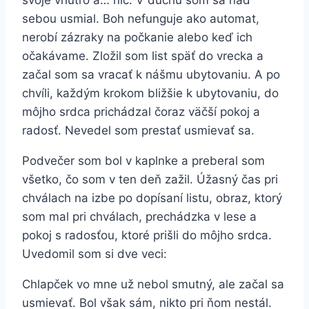
svoje vnútro a… nič. V duchu som sa nad
sebou usmial. Boh nefunguje ako automat,
nerobí zázraky na počkanie alebo keď ich
očakávame. Zložil som list späť do vrecka a
začal som sa vracať k nášmu ubytovaniu. A po
chvíli, každým krokom bližšie k ubytovaniu, do
môjho srdca prichádzal čoraz väčší pokoj a
radosť. Nevedel som prestať usmievať sa.
Podvečer som bol v kaplnke a preberal som
všetko, čo som v ten deň zažil. Úžasný čas pri
chválach na izbe po dopísaní listu, obraz, ktorý
som mal pri chválach, prechádzka v lese a
pokoj s radosťou, ktoré prišli do môjho srdca.
Uvedomil som si dve veci:
Chlapček vo mne už nebol smutný, ale začal sa
usmievať. Bol však sám, nikto pri ňom nestál.