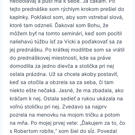
neodolávaj a pusť ma k sebe. Ja čakám. Po
tejto prednáške som rýchlym krokom prešiel do
kaplnky. Pokľakol som, aby som vstrebal slová,
ktoré tam odzneli. Ďakoval som Bohu, že
môžem byť na tomto seminári, keď som pocítil
naliehavú túžbu ísť za Vicki a poďakovať sa za
jej prednášku. Po krátkej modlitbe som sa vrátil
do prednáškovej miestnosti, kde sa práve
domodlila za jedno dievča a stolička pri nej
ostala prázdna. Už sa chcela akoby postaviť,
keď sa otočila a obzrela sa za seba, či tam
niekto ešte nečaká. Jasné, že ma zbadala, ako
kráčam k nej. Ostala sedieť a rukou ukázala na
voľnú stoličku pri nej. Zvedavo sa najprv
pozrela na menovku na mojom tričku a potom
na mňa. Po mojej prvej vete: „Ďakujem za to, čo
s Robertom robíte,“ som šiel do sĺz. Povedal