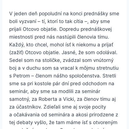
V jeden deň popoludní na konci prednášky sme
boli vyzvaní – tí, ktorí to tak cítia –, aby sme
prijali Otcovo objatie. Dopredu prednáškovej
miestnosti pred nás nastúpili členovia tímu.
Každý, kto chcel, mohol ísť k niekomu a prijať
(zažiť) Otcovo objatie. Jasné, že som odolával.
Sedel som na stoličke, zvádzal som vnútorný
boj a v duchu som sa vracal k môjmu stretnutiu
s Petrom – členom nášho spoločenstva. Stretli
sme sa pri kostole pár dní pred odchodom na
seminár, aby sme sa modlili za seminár
samotný, za Roberta a Vicki, za členov tímu aj
za účastníkov. Zdieľali sme aj svoje pocity
a očakávania od seminára a akosi prirodzene z
tej debaty vyšlo, že tam máme ísť s otvoreným