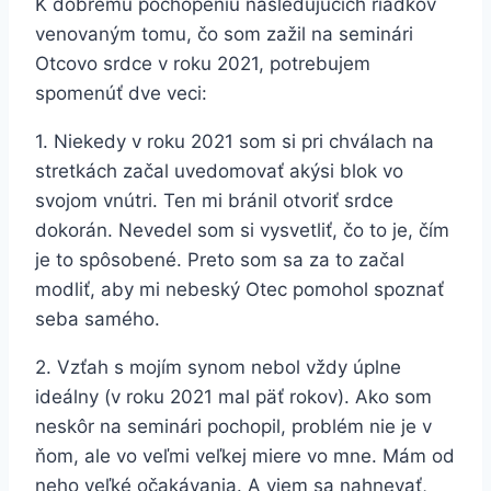
K dobrému pochopeniu nasledujúcich riadkov
venovaným tomu, čo som zažil na seminári
Otcovo srdce v roku 2021, potrebujem
spomenúť dve veci:
1. Niekedy v roku 2021 som si pri chválach na
stretkách začal uvedomovať akýsi blok vo
svojom vnútri. Ten mi bránil otvoriť srdce
dokorán. Nevedel som si vysvetliť, čo to je, čím
je to spôsobené. Preto som sa za to začal
modliť, aby mi nebeský Otec pomohol spoznať
seba samého.
2. Vzťah s mojím synom nebol vždy úplne
ideálny (v roku 2021 mal päť rokov). Ako som
neskôr na seminári pochopil, problém nie je v
ňom, ale vo veľmi veľkej miere vo mne. Mám od
neho veľké očakávania. A viem sa nahnevať,