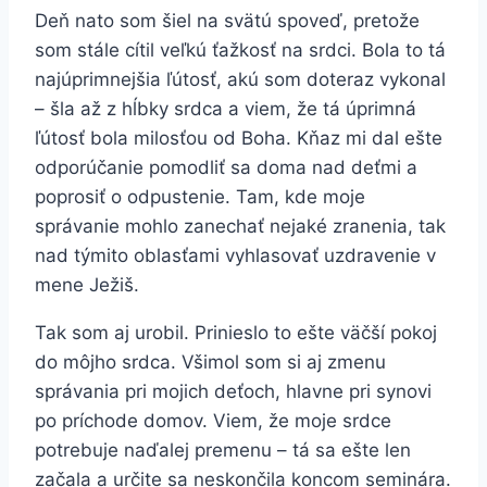
Deň nato som šiel na svätú spoveď, pretože
som stále cítil veľkú ťažkosť na srdci. Bola to tá
najúprimnejšia ľútosť, akú som doteraz vykonal
– šla až z hĺbky srdca a viem, že tá úprimná
ľútosť bola milosťou od Boha. Kňaz mi dal ešte
odporúčanie pomodliť sa doma nad deťmi a
poprosiť o odpustenie. Tam, kde moje
správanie mohlo zanechať nejaké zranenia, tak
nad týmito oblasťami vyhlasovať uzdravenie v
mene Ježiš.
Tak som aj urobil. Prinieslo to ešte väčší pokoj
do môjho srdca. Všimol som si aj zmenu
správania pri mojich deťoch, hlavne pri synovi
po príchode domov. Viem, že moje srdce
potrebuje naďalej premenu – tá sa ešte len
začala a určite sa neskončila koncom seminára.