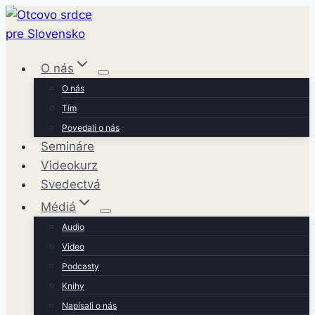
Skip
to
content
O nás
O nás
Tím
Povedali o nás
Semináre
Videokurz
Svedectvá
Médiá
Audio
Video
Podcasty
Knihy
Napísali o nás