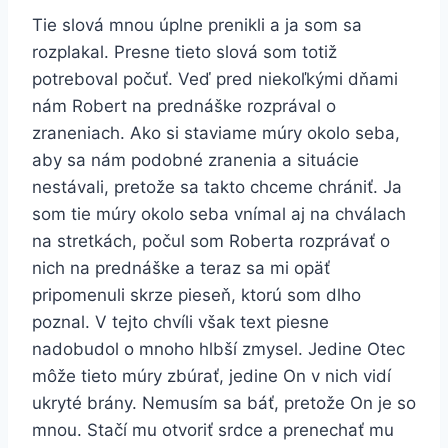
Tie slová mnou úplne prenikli a ja som sa
rozplakal. Presne tieto slová som totiž
potreboval počuť. Veď pred niekoľkými dňami
nám Robert na prednáške rozprával o
zraneniach. Ako si staviame múry okolo seba,
aby sa nám podobné zranenia a situácie
nestávali, pretože sa takto chceme chrániť. Ja
som tie múry okolo seba vnímal aj na chválach
na stretkách, počul som Roberta rozprávať o
nich na prednáške a teraz sa mi opäť
pripomenuli skrze pieseň, ktorú som dlho
poznal. V tejto chvíli však text piesne
nadobudol o mnoho hlbší zmysel. Jedine Otec
môže tieto múry zbúrať, jedine On v nich vidí
ukryté brány. Nemusím sa báť, pretože On je so
mnou. Stačí mu otvoriť srdce a prenechať mu