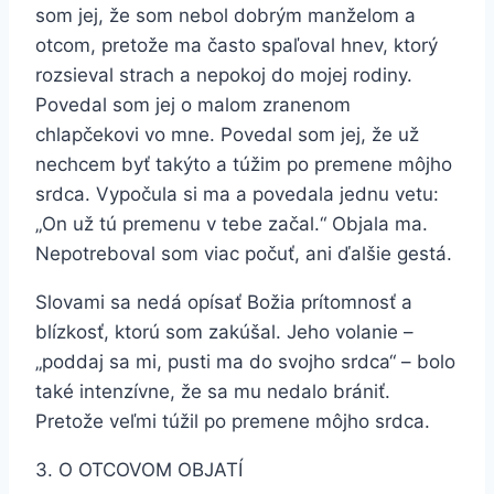
som jej, že som nebol dobrým manželom a
otcom, pretože ma často spaľoval hnev, ktorý
rozsieval strach a nepokoj do mojej rodiny.
Povedal som jej o malom zranenom
chlapčekovi vo mne. Povedal som jej, že už
nechcem byť takýto a túžim po premene môjho
srdca. Vypočula si ma a povedala jednu vetu:
„On už tú premenu v tebe začal.“ Objala ma.
Nepotreboval som viac počuť, ani ďalšie gestá.
Slovami sa nedá opísať Božia prítomnosť a
blízkosť, ktorú som zakúšal. Jeho volanie –
„poddaj sa mi, pusti ma do svojho srdca“ – bolo
také intenzívne, že sa mu nedalo brániť.
Pretože veľmi túžil po premene môjho srdca.
3. O OTCOVOM OBJATÍ