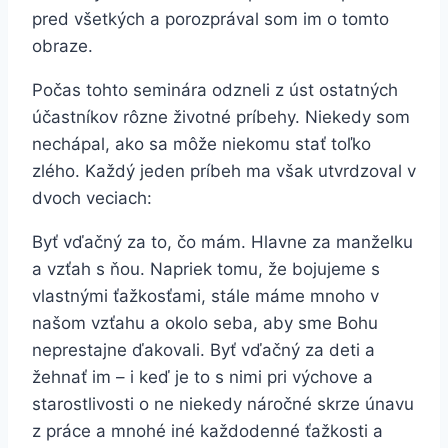
pred všetkých a porozprával som im o tomto
obraze.
Počas tohto seminára odzneli z úst ostatných
účastníkov rôzne životné príbehy. Niekedy som
nechápal, ako sa môže niekomu stať toľko
zlého. Každý jeden príbeh ma však utvrdzoval v
dvoch veciach:
Byť vďačný za to, čo mám. Hlavne za manželku
a vzťah s ňou. Napriek tomu, že bojujeme s
vlastnými ťažkosťami, stále máme mnoho v
našom vzťahu a okolo seba, aby sme Bohu
neprestajne ďakovali. Byť vďačný za deti a
žehnať im – i keď je to s nimi pri výchove a
starostlivosti o ne niekedy náročné skrze únavu
z práce a mnohé iné každodenné ťažkosti a