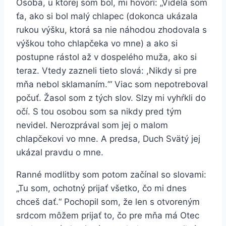
Osoba, u ktorej som bol, mi hovorí: „Videla som
ťa, ako si bol malý chlapec (dokonca ukázala
rukou výšku, ktorá sa nie náhodou zhodovala s
výškou toho chlapčeka vo mne) a ako si
postupne rástol až v dospelého muža, ako si
teraz. Vtedy zazneli tieto slová: ,Nikdy si pre
mňa nebol sklamaním.‘“ Viac som nepotreboval
počuť. Žasol som z tých slov. Slzy mi vyhŕkli do
očí. S tou osobou som sa nikdy pred tým
nevidel. Nerozprával som jej o malom
chlapčekovi vo mne. A predsa, Duch Svätý jej
ukázal pravdu o mne.
Ranné modlitby som potom začínal so slovami:
„Tu som, ochotný prijať všetko, čo mi dnes
chceš dať.“ Pochopil som, že len s otvoreným
srdcom môžem prijať to, čo pre mňa má Otec