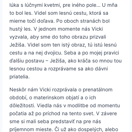
lúka s lúčnymi kvetmi, pre iného pole… U mňa
to bol les. Videl som lesnú cestu, ktorá sa
mierne točí doľava. Po oboch stranách bol
hustý les. V jednom momente nás Vicki
vyzvala, aby sme do toho obrazu prizvali
Ježiša. Videl som ten istý obraz, tú istú lesnú
cestu a na nej dvojicu. Seba a po mojej pravici
ďalšiu postavu – Ježiša, ako kráča so mnou tou
lesnou cestou a rozprávame sa ako dávni
priatelia.
Neskôr nám Vicki rozprávala o prenatálnom
období, o materinskom objatí a o ich
dôležitosti. Viedla nás v modlitbe od momentu
počatia až po príchod na tento svet. V závere
sme si mali seba predstaviť na pre nás
príjemnom mieste. Či už ako dospelých, alebo