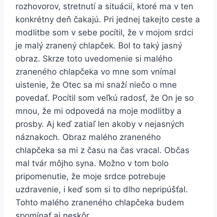
rozhovorov, stretnutí a situácií, ktoré ma v ten
konkrétny deň čakajú. Pri jednej takejto ceste a
modlitbe som v sebe pocítil, že v mojom srdci
je malý zranený chlapček. Bol to taký jasný
obraz. Skrze toto uvedomenie si malého
zraneného chlapčeka vo mne som vnímal
uistenie, že Otec sa mi snaží niečo o mne
povedať. Pocítil som veľkú radosť, že On je so
mnou, že mi odpovedá na moje modlitby a
prosby. Aj keď zatiaľ len akoby v nejasných
náznakoch. Obraz malého zraneného
chlapčeka sa mi z času na čas vracal. Občas
mal tvár môjho syna. Možno v tom bolo
pripomenutie, že moje srdce potrebuje
uzdravenie, i keď som si to dlho nepripúšťal.
Tohto malého zraneného chlapčeka budem
spomínať aj neskôr.