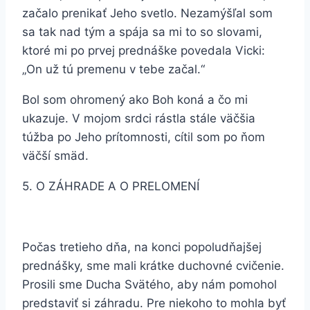
začalo prenikať Jeho svetlo. Nezamýšľal som
sa tak nad tým a spája sa mi to so slovami,
ktoré mi po prvej prednáške povedala Vicki:
„On už tú premenu v tebe začal.“
Bol som ohromený ako Boh koná a čo mi
ukazuje. V mojom srdci rástla stále väčšia
túžba po Jeho prítomnosti, cítil som po ňom
väčší smäd.
5. O ZÁHRADE A O PRELOMENÍ
Počas tretieho dňa, na konci popoludňajšej
prednášky, sme mali krátke duchovné cvičenie.
Prosili sme Ducha Svätého, aby nám pomohol
predstaviť si záhradu. Pre niekoho to mohla byť