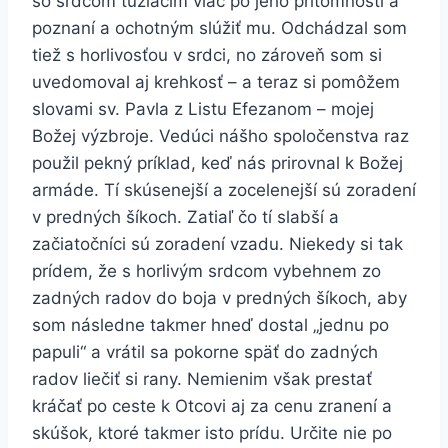
so srdcom túžiacim viac po jeho prítomnosti a
poznaní a ochotným slúžiť mu. Odchádzal som
tiež s horlivosťou v srdci, no zároveň som si
uvedomoval aj krehkosť – a teraz si pomôžem
slovami sv. Pavla z Listu Efezanom – mojej
Božej výzbroje. Vedúci nášho spoločenstva raz
použil pekný príklad, keď nás prirovnal k Božej
armáde. Tí skúsenejší a zocelenejší sú zoradení
v predných šíkoch. Zatiaľ čo tí slabší a
začiatočníci sú zoradení vzadu. Niekedy si tak
prídem, že s horlivým srdcom vybehnem zo
zadných radov do boja v predných šíkoch, aby
som následne takmer hneď dostal „jednu po
papuli“ a vrátil sa pokorne späť do zadných
radov liečiť si rany. Nemienim však prestať
kráčať po ceste k Otcovi aj za cenu zranení a
skúšok, ktoré takmer isto prídu. Určite nie po