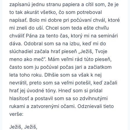
zapísanú jednu stranu papiera a cítil som, že je
to tak akurát všetko, čo som potreboval
napísať. Bolo mi dobre pri počúvaní chvál, ktoré
mi zneli do uší. Chcel som teda ešte chvíľu
chváliť Pána za tento čas, ktorý mi na seminári
dáva. Odobral som sa na izbu, keď mi do
slúchadiel začala hrať pieseň „Ježiš, Tvoje
meno ako meč“. Mám veľmi rád túto pieseň,
často som ju počúval počas jari a začiatkom
leta toho roku. Dlhšie som sa však k nej
nevrátil, preto som sa veľmi potešil, keď začali
hrať jej úvodné tóny. Hneď som si pridal
hlasitosť a postavil som sa so zdvihnutými
rukami a zatvorenými očami. Odznievali tieto
verše:
Ježiš, Ježiš,