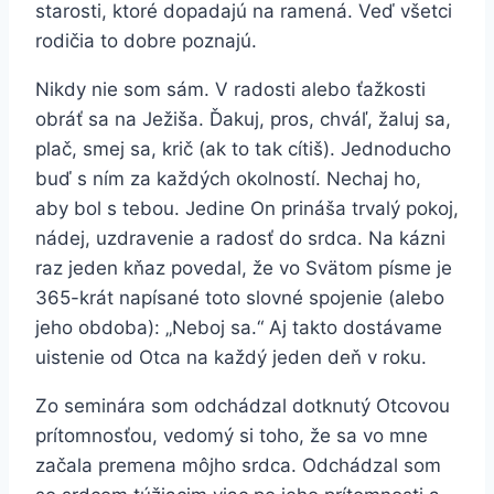
starosti, ktoré dopadajú na ramená. Veď všetci
rodičia to dobre poznajú.
Nikdy nie som sám. V radosti alebo ťažkosti
obráť sa na Ježiša. Ďakuj, pros, chváľ, žaluj sa,
plač, smej sa, krič (ak to tak cítiš). Jednoducho
buď s ním za každých okolností. Nechaj ho,
aby bol s tebou. Jedine On prináša trvalý pokoj,
nádej, uzdravenie a radosť do srdca. Na kázni
raz jeden kňaz povedal, že vo Svätom písme je
365-krát napísané toto slovné spojenie (alebo
jeho obdoba): „Neboj sa.“ Aj takto dostávame
uistenie od Otca na každý jeden deň v roku.
Zo seminára som odchádzal dotknutý Otcovou
prítomnosťou, vedomý si toho, že sa vo mne
začala premena môjho srdca. Odchádzal som