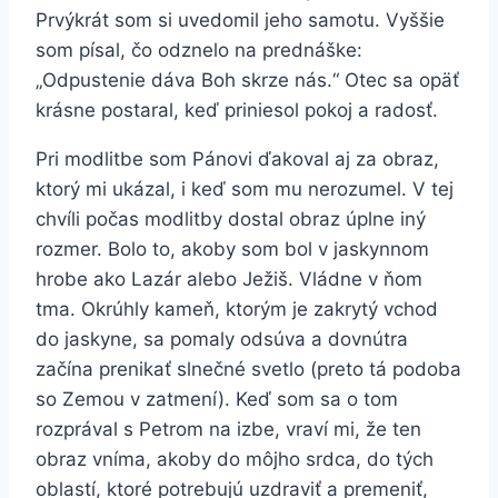
Prvýkrát som si uvedomil jeho samotu. Vyššie
som písal, čo odznelo na prednáške:
„Odpustenie dáva Boh skrze nás.“ Otec sa opäť
krásne postaral, keď priniesol pokoj a radosť.
Pri modlitbe som Pánovi ďakoval aj za obraz,
ktorý mi ukázal, i keď som mu nerozumel. V tej
chvíli počas modlitby dostal obraz úplne iný
rozmer. Bolo to, akoby som bol v jaskynnom
hrobe ako Lazár alebo Ježiš. Vládne v ňom
tma. Okrúhly kameň, ktorým je zakrytý vchod
do jaskyne, sa pomaly odsúva a dovnútra
začína prenikať slnečné svetlo (preto tá podoba
so Zemou v zatmení). Keď som sa o tom
rozprával s Petrom na izbe, vraví mi, že ten
obraz vníma, akoby do môjho srdca, do tých
oblastí, ktoré potrebujú uzdraviť a premeniť,