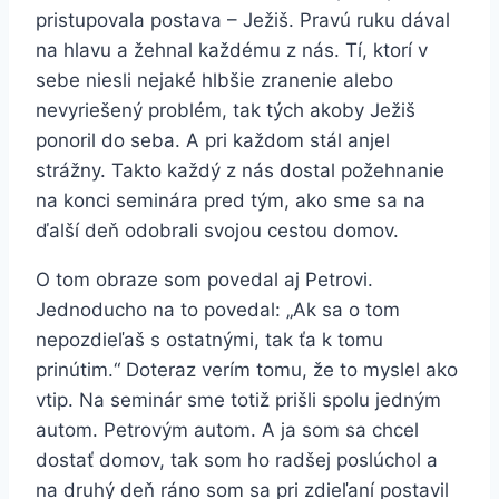
pristupovala postava – Ježiš. Pravú ruku dával
na hlavu a žehnal každému z nás. Tí, ktorí v
sebe niesli nejaké hlbšie zranenie alebo
nevyriešený problém, tak tých akoby Ježiš
ponoril do seba. A pri každom stál anjel
strážny. Takto každý z nás dostal požehnanie
na konci seminára pred tým, ako sme sa na
ďalší deň odobrali svojou cestou domov.
O tom obraze som povedal aj Petrovi.
Jednoducho na to povedal: „Ak sa o tom
nepozdieľaš s ostatnými, tak ťa k tomu
prinútim.“ Doteraz verím tomu, že to myslel ako
vtip. Na seminár sme totiž prišli spolu jedným
autom. Petrovým autom. A ja som sa chcel
dostať domov, tak som ho radšej poslúchol a
na druhý deň ráno som sa pri zdieľaní postavil