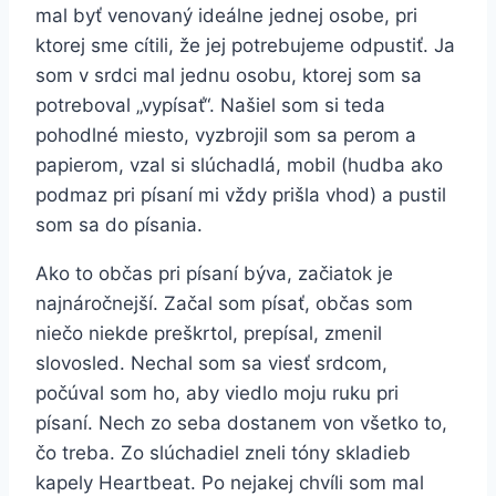
mal byť venovaný ideálne jednej osobe, pri
ktorej sme cítili, že jej potrebujeme odpustiť. Ja
som v srdci mal jednu osobu, ktorej som sa
potreboval „vypísať“. Našiel som si teda
pohodlné miesto, vyzbrojil som sa perom a
papierom, vzal si slúchadlá, mobil (hudba ako
podmaz pri písaní mi vždy prišla vhod) a pustil
som sa do písania.
Ako to občas pri písaní býva, začiatok je
najnáročnejší. Začal som písať, občas som
niečo niekde preškrtol, prepísal, zmenil
slovosled. Nechal som sa viesť srdcom,
počúval som ho, aby viedlo moju ruku pri
písaní. Nech zo seba dostanem von všetko to,
čo treba. Zo slúchadiel zneli tóny skladieb
kapely Heartbeat. Po nejakej chvíli som mal