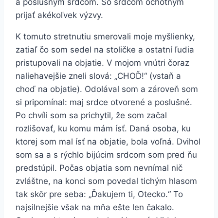
a poslušným srdcom. So srdcom ochotným
prijať akékoľvek výzvy.
K tomuto stretnutiu smerovali moje myšlienky,
zatiaľ čo som sedel na stoličke a ostatní ľudia
pristupovali na objatie. V mojom vnútri čoraz
naliehavejšie zneli slová: „CHOĎ!“ (vstaň a
choď na objatie). Odolával som a zároveň som
si pripomínal: maj srdce otvorené a poslušné.
Po chvíli som sa prichytil, že som začal
rozlišovať, ku komu mám ísť. Daná osoba, ku
ktorej som mal ísť na objatie, bola voľná. Dvihol
som sa a s rýchlo bijúcim srdcom som pred ňu
predstúpil. Počas objatia som nevnímal nič
zvláštne, na konci som povedal tichým hlasom
tak skôr pre seba: „Ďakujem ti, Otecko.“ To
najsilnejšie však na mňa ešte len čakalo.