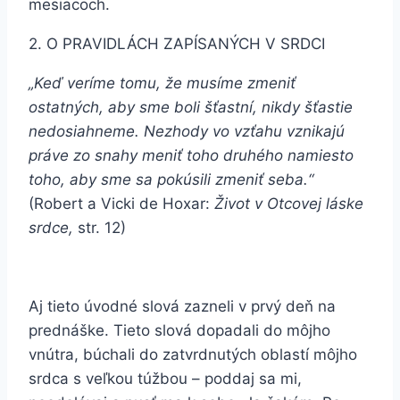
mesiacoch.
2. O PRAVIDLÁCH ZAPÍSANÝCH V SRDCI
„Keď veríme tomu, že musíme zmeniť
ostatných, aby sme boli šťastní, nikdy šťastie
nedosiahneme. Nezhody vo vzťahu vznikajú
práve zo snahy meniť toho druhého namiesto
toho, aby sme sa pokúsili zmeniť seba.“
(Robert a Vicki de Hoxar:
Život v Otcovej láske
srdce,
str. 12)
Aj tieto úvodné slová zazneli v prvý deň na
prednáške. Tieto slová dopadali do môjho
vnútra, búchali do zatvrdnutých oblastí môjho
srdca s veľkou túžbou – poddaj sa mi,