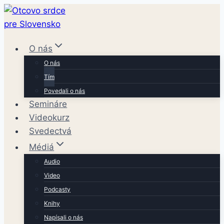
Skip
to
content
O nás
O nás
Tím
Povedali o nás
Semináre
Videokurz
Svedectvá
Médiá
Audio
Video
Podcasty
Knihy
Napísali o nás