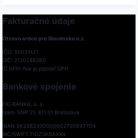
Fakturačné údaje
Otcovo srdce pre Slovensko o.z.
IČO: 50031121
DIČ: 2120246260
IČ DPH: Nie je platiteľ DPH
Bankové spojenie
FIO BANKA, a. s.
Nám. SNP 21, 811 01 Bratislava
IBAN SK2383300000002700947704
BIC/SWIFT FIOZSKBAXXX