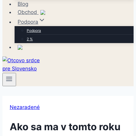
Blog
Obchod
Podpora
Podpora
2 %
Nezaradené
Ako sa ma v tomto roku