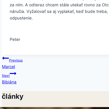
za ním. A odteraz chcem stále utekať rovno za O
náručia. Vyžalovať sa aj vyplakať, keď bude treba
odpustenie.
Peter
Navigácia
Previous
Marcel
v
Next
článku
Bibiána
 články