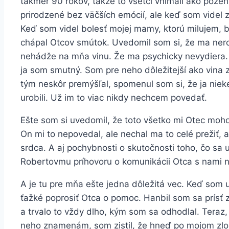
takmer 90 rokov, takže to všetci vnímali ako pože
prirodzené bez väčších emócií, ale keď som videl 
Keď som videl bolesť mojej mamy, ktorú milujem, b
chápal Otcov smútok. Uvedomil som si, že ma ne
nehádže na mňa vinu. Že ma psychicky nevydiera. O
ja som smutný. Som pre neho dôležitejší ako vina 
tým neskôr premýšľal, spomenul som si, že ja nie
urobili. Už im to viac nikdy nechcem povedať.
Ešte som si uvedomil, že toto všetko mi Otec moho
On mi to nepovedal, ale nechal ma to celé prežiť, 
srdca. A aj pochybnosti o skutočnosti toho, čo sa u
Robertovmu príhovoru o komunikácii Otca s nami 
A je tu pre mňa ešte jedna dôležitá vec. Keď som u
ťažké poprosiť Otca o pomoc. Hanbil som sa prísť za 
a trvalo to vždy dlho, kým som sa odhodlal. Teraz,
neho znamenám, som zistil, že hneď po mojom zlo