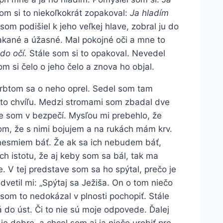
om si to niekoľkokrát zopakoval:
Ja hladím
som podišiel k jeho veľkej hlave, zobral ju do
čakané a úžasné. Mal pokojné oči a mne to
do očí.
Stále som si to opakoval. Nevedel
m si čelo o jeho čelo a znova ho objal.
hrbtom sa o neho oprel. Sedel som tam
túto chvíľu. Medzi stromami som zbadal dve
že som v bezpečí. Mysľou mi prebehlo, že
om, že s nimi bojujem a na rukách mám krv.
 nesmiem báť. Že ak sa ich nebudem báť,
ách istotu, že aj keby som sa bál, tak ma
e. V tej predstave som sa ho spýtal, prečo je
vetil mi: „Spýtaj sa Ježiša. On o tom niečo
 som to nedokázal v plnosti pochopiť. Stále
 do úst. Či to nie sú moje odpovede. Ďalej