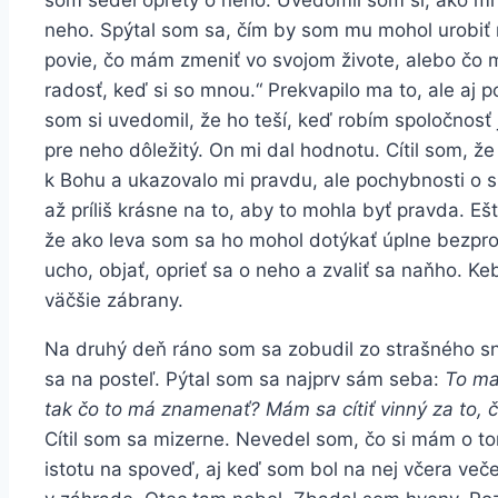
som sedel opretý o neho. Uvedomil som si, ako mi j
neho. Spýtal som sa, čím by som mu mohol urobiť r
povie, čo mám zmeniť vo svojom živote, alebo čo m
radosť, keď si so mnou.“ Prekvapilo ma to, ale aj p
som si uvedomil, že ho teší, keď robím spoločnosť 
pre neho dôležitý. On mi dal hodnotu. Cítil som, že
k Bohu a ukazovalo mi pravdu, ale pochybnosti o sk
až príliš krásne na to, aby to mohla byť pravda. Ešt
že ako leva som sa ho mohol dotýkať úplne bezpro
ucho, objať, oprieť sa o neho a zvaliť sa naňho. Ke
väčšie zábrany.
Na druhý deň ráno som sa zobudil zo strašného sn
sa na posteľ. Pýtal som sa najprv sám seba:
To ma
tak čo to má znamenať? Mám sa cítiť vinný za to,
Cítil som sa mizerne. Nevedel som, čo si mám o t
istotu na spoveď, aj keď som bol na nej včera veče