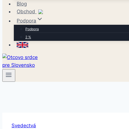
Blog
Obchod
Podpora
Podpora
2 %
Svedectvá