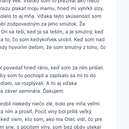
hnaný vek. Všetko som to prežíval ako niečo
zrazu plakať moju mamu, hneď mi vyhŕkli slzy.
olelo to aj mňa. Vďaka tejto skúsenosti som
robí zodpovedným za jeho smútok. Že
n sa teší, keď ja sa teším, a je smutný, keď
za to, čo som kedykoľvek urobil. Keď som nad
kedy hovorím deťom, že som smutný z toho, čo
l povedať hneď ráno, keď som za ním prišiel.
aby som to pochopil a zapísalo sa mi to do
dialo, sa rozplývali. A to aj vďaka
na záver seminára. Ďakujem.
robil niekedy niečo zlé, bolo pre mňa veľmi
ním a prosiť. Pocit viny bol príliš veľký
 keď viem, kto som, ako ma Otec vidí, čo pre
m sne, s pocitom viny, som bez obáv utekal