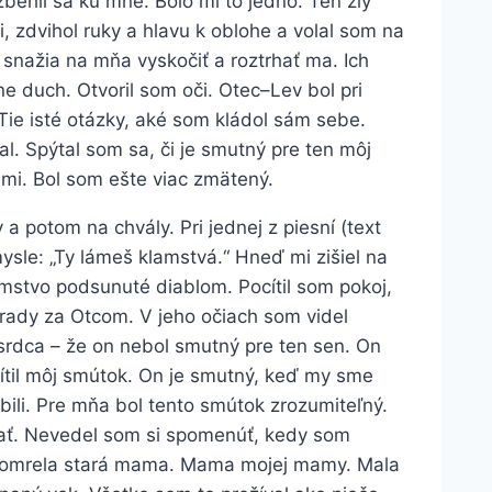
ehli sa ku mne. Bolo mi to jedno. Ten zlý
či, zdvihol ruky a hlavu k oblohe a volal som na
a snažia na mňa vyskočiť a roztrhať ma. Ich
e duch. Otvoril som oči. Otec–Lev bol pri
Tie isté otázky, aké som kládol sám sebe.
l. Spýtal som sa, či je smutný pre ten môj
 mi. Bol som ešte viac zmätený.
y a potom na chvály. Pri jednej z piesní (text
mysle: „Ty lámeš klamstvá.“ Hneď mi zišiel na
amstvo podsunuté diablom. Pocítil som pokoj,
rady za Otcom. V jeho očiach som videl
 srdca – že on nebol smutný pre ten sen. On
cítil môj smútok. On je smutný, keď my sme
obili. Pre mňa bol tento smútok zrozumiteľný.
kať. Nevedel som si spomenúť, kedy som
 zomrela stará mama. Mama mojej mamy. Mala