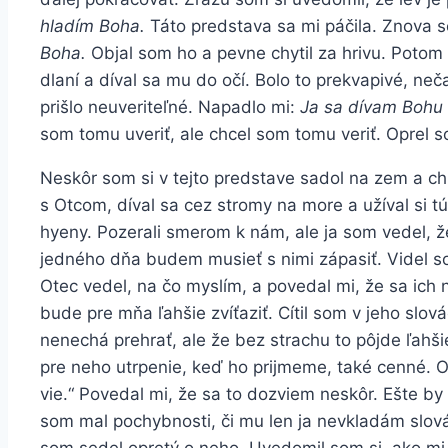
hladím Boha.
Táto predstava sa mi páčila. Znova s
Boha.
Objal som ho a pevne chytil za hrivu. Potom 
dlaní a díval sa mu do očí. Bolo to prekvapivé, ne
prišlo neuveriteľné. Napadlo mi:
Ja sa dívam Bohu 
som tomu uveriť, ale chcel som tomu veriť. Oprel so
Neskôr som si v tejto predstave sadol na zem a c
s Otcom, díval sa cez stromy na more a užíval si 
hyeny. Pozerali smerom k nám, ale ja som vedel, 
jedného dňa budem musieť s nimi zápasiť. Videl s
Otec vedel, na čo myslím, a povedal mi, že sa ich
bude pre mňa ľahšie zvíťaziť. Cítil som v jeho slov
nenechá prehrať, ale že bez strachu to pôjde ľahši
pre neho utrpenie, keď ho prijmeme, také cenné. Od
vie.“ Povedal mi, že sa to dozviem neskôr. Ešte by
som mal pochybnosti, či mu len ja nevkladám slová