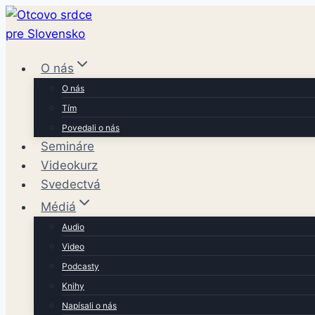
Skip
to
content
O nás
O nás
Tím
Povedali o nás
Semináre
Videokurz
Svedectvá
Médiá
Audio
Video
Podcasty
Knihy
Napísali o nás