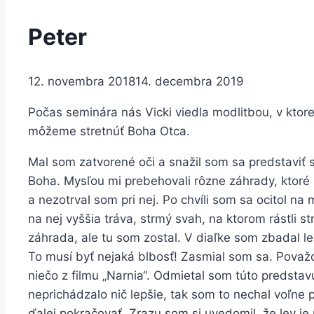
Peter
12. novembra 2018
14. decembra 2019
Počas seminára nás Vicki viedla modlitbou, v ktore
môžeme stretnúť Boha Otca.
Mal som zatvorené oči a snažil som sa predstaviť
Boha. Mysľou mi prebehovali rôzne záhrady, ktoré 
a nezotrval som pri nej. Po chvíli som sa ocitol na
na nej vyššia tráva, strmý svah, na ktorom rástli s
záhrada, ale tu som zostal. V diaľke som zbadal le
To musí byť nejaká blbosť! Zasmial som sa. Považ
niečo z filmu „Narnia“. Odmietal som túto predstav
neprichádzalo nič lepšie, tak som to nechal voľne
ďalej pokračovať. Zrazu som si uvedomil, že lev je