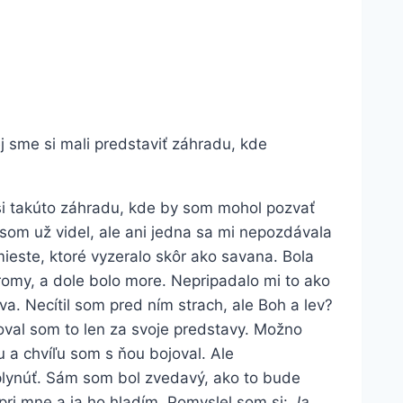
j sme si mali predstaviť záhradu, kde
 si takúto záhradu, kde by som mohol pozvať
som už videl, ale ani jedna sa mi nepozdávala
 mieste, ktoré vyzeralo skôr ako savana. Bola
tromy, a dole bolo more. Nepripadalo mi to ako
va. Necítil som pred ním strach, ale Boh a lev?
oval som to len za svoje predstavy. Možno
u a chvíľu som s ňou bojoval. Ale
 plynúť. Sám som bol zvedavý, ako to bude
 pri mne a ja ho hladím. Pomyslel som si:
Ja