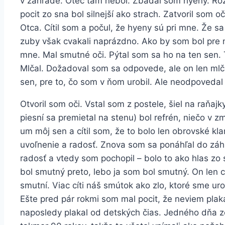
v záhrade. Otec tam nebol. Zbadal som hyeny. Rozb
pocit zo sna bol silnejší ako strach. Zatvoril som o
Otca. Cítil som a počul, že hyeny sú pri mne. Že s
zuby však cvakali naprázdno. Ako by som bol pre n
mne. Mal smutné oči. Pýtal som sa ho na ten sen. 
Mlčal. Dožadoval som sa odpovede, ale on len mlča
sen, pre to, čo som v ňom urobil. Ale neodpovedal
Otvoril som oči. Vstal som z postele, šiel na raňajk
piesní sa premietal na stenu) bol refrén, niečo v z
um môj sen a cítil som, že to bolo len obrovské kl
uvoľnenie a radosť. Znova som sa ponáhľal do záh
radosť a vtedy som pochopil – bolo to ako hlas zo
bol smutný preto, lebo ja som bol smutný. On len 
smutní. Viac cíti náš smútok ako zlo, ktoré sme ur
Ešte pred pár rokmi som mal pocit, že neviem pla
naposledy plakal od detských čias. Jedného dňa