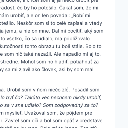
e dobre, a chcel som aj ja niečo urobiť pre
adosť, čo by ho potešilo. Čakal som, že mi
ám urobiť, ale on len povedal: „Robí mi
otešilo. Neskôr som si to celé zapísal a vtedy
ja jemu, a nie on mne. Dal mi pocítiť, aký som
 to všetko, čo sa udialo, ma približovalo
utočnosti tohto obrazu tu boli stále. Bolo to
e som nič také nezažil. Ale napadlo mi aj to,
stredne. Mohol som ho hladiť, potiahnuť za
by sa mi zjavil ako človek, asi by som mal
a. Urobil som v ňom niečo zlé. Posadil som
lo byť čo? Takúto vec nechcem nikdy urobiť,
 čo sa v sne udialo? Som zodpovedný za to?
om myslieť. Uvažoval som, že pôjdem pre
r. Zavrel som oči a bol som opäť v predstave