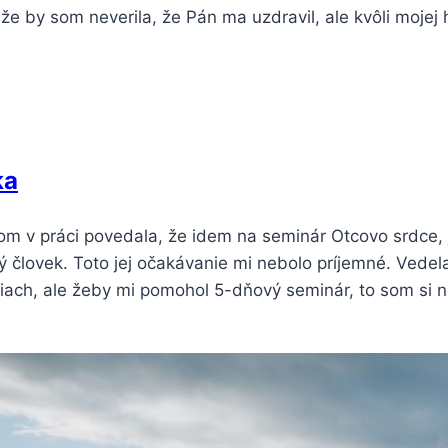
že by som neverila, že Pán ma uzdravil, ale kvôli moje
ka
m v práci povedala, že idem na seminár Otcovo srdce, j
ý človek. Toto jej očakávanie mi nebolo príjemné. Ved
tiach, ale žeby mi pomohol 5-dňový seminár, to som si