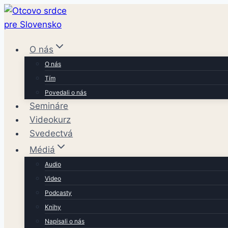
Skip
to
content
O nás
O nás
Tím
Povedali o nás
Semináre
Videokurz
Svedectvá
Médiá
Audio
Video
Podcasty
Knihy
Napísali o nás