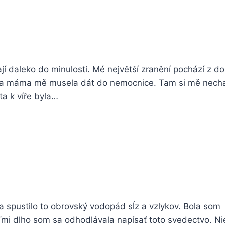
ají daleko do minulosti. Mé největší zranění pochází z do
c a máma mě musela dát do nemocnice. Tam si mě nechal
a k víře byla…
a spustilo to obrovský vodopád sĺz a vzlykov. Bola som
mi dlho som sa odhodlávala napísať toto svedectvo. Nie