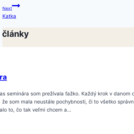
v
Next
článku
Katka
 články
ra
as seminára som prežívala ťažko. Každý krok v danom dn
, že som mala neustále pochybnosti, či to všetko sprá
alo to, čo tak veľmi chcem a…