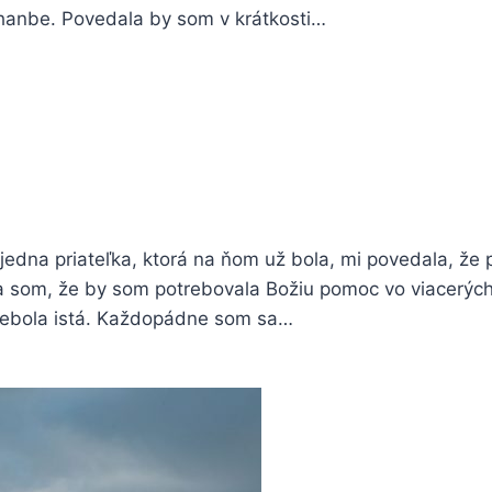
j hanbe. Povedala by som v krátkosti…
edna priateľka, ktorá na ňom už bola, mi povedala, že
ela som, že by som potrebovala Božiu pomoc vo viacerýc
 nebola istá. Každopádne som sa…