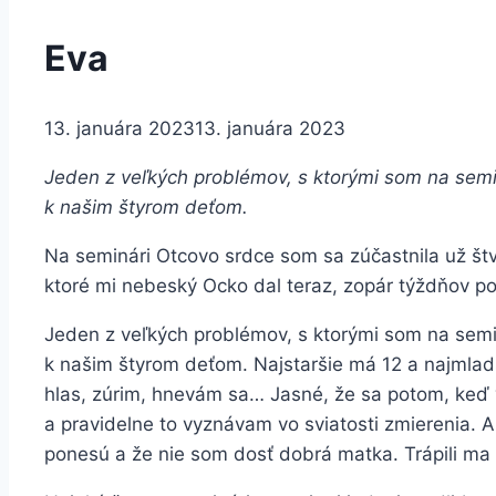
Eva
13. januára 2023
13. januára 2023
Jeden z veľkých problémov, s ktorými som na semin
k našim štyrom deťom.
Na seminári Otcovo srdce som sa zúčastnila už štv
ktoré mi nebeský Ocko dal teraz, zopár týždňov po
Jeden z veľkých problémov, s ktorými som na semin
k našim štyrom deťom. Najstaršie má 12 a najmladš
hlas, zúrim, hnevám sa… Jasné, že sa potom, keď
a pravidelne to vyznávam vo sviatosti zmierenia. Al
ponesú a že nie som dosť dobrá matka. Trápili ma