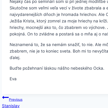
Nejaký čas po seminári som si pri jednej modlitbe
Skutočne som veľmi veľa vecí v živote zbabrala a e
najvydarenejších dňoch je hromada hriechov. Ale 
Ježiša Krista, ktorý zomrel za moje hriechy na krí
hriechy, mocnejší ako to, čo zbabrem vo výchove
pokojná. On to zvládne a postará sa o mňa aj o naš
Neznamená to, že sa nemám snažiť, to nie. Ale môž
zbabrem, nie je to koniec sveta. Boh mi to nevyčí
ďalej.
Buďte požehnaní láskou nášho nebeského Ocka.
Eva
Navigácia
Previous
Stanislav