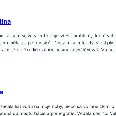
tina
ila jsem si, že si potřebuji vyřešit problémy, které sah
jsem měla asi pět měsíců. Dostala jsem tehdy zápal pli
s tím, že mě rodiče vůbec nesměli navštěvovat. Má cest
ra
začala liať vodu na moje nohy, niečo sa vo mne zlomilo 
odená od masturbácie a pornografie. Vedela som to. Veľ