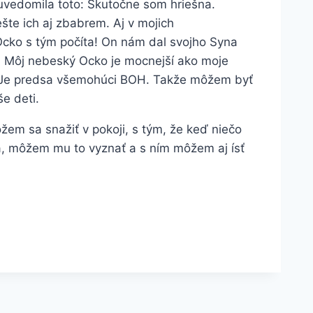
 uvedomila toto: Skutočne som hriešna.
šte ich aj zbabrem. Aj v mojich
Ocko s tým počíta! On nám dal svojho Syna
ži. Môj nebeský Ocko je mocnejší ako moje
. Je predsa všemohúci BOH. Takže môžem byť
e deti.
em sa snažiť v pokoji, s tým, že keď niečo
ta, môžem mu to vyznať a s ním môžem aj ísť