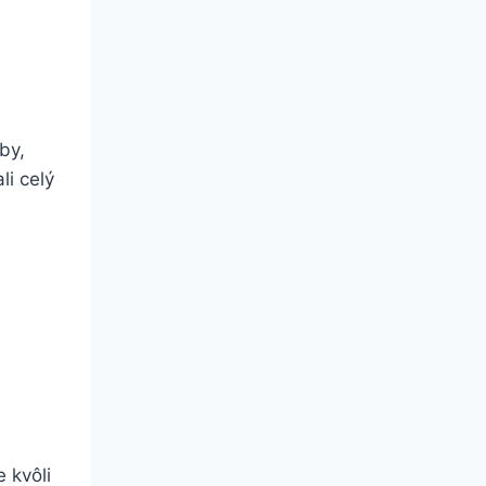
by,
i celý
 kvôli