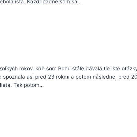
 nebola istá. Každopádne som sa…
koľkých rokov, kde som Bohu stále dávala tie isté otázky
m spoznala asi pred 23 rokmi a potom následne, pred 2
 dieťa. Tak potom…