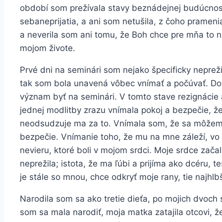
období som prežívala stavy beznádejnej budúcnosti
sebaneprijatia, a ani som netušila, z čoho prameni
a neverila som ani tomu, že Boh chce pre mňa to n
mojom živote.
Prvé dni na seminári som nejako špecificky neprež
tak som bola unavená vôbec vnímať a počúvať. D
význam byť na seminári. V tomto stave rezignácie 
jednej modlitby zrazu vnímala pokoj a bezpečie, 
neodsudzuje ma za to. Vnímala som, že sa môžem 
bezpečie. Vnímanie toho, že mu na mne záleží, vo
nevieru, ktoré boli v mojom srdci. Moje srdce začal
neprežila; istota, že ma ľúbi a prijíma ako dcéru, 
je stále so mnou, chce odkryť moje rany, tie najhlb
Narodila som sa ako tretie dieťa, po mojich dvoch 
som sa mala narodiť, moja matka zatajila otcovi