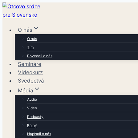
Skip
to
content
O nás
O nás
Tím
Povedali o nás
Semináre
Videokurz
Svedectvá
Médiá
Audio
Video
Podcasty
Knihy
Napísali o nás