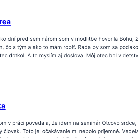
rea
ko dní pred seminárom som v modlitbe hovorila Bohu, že
m, čo s tým a ako to mám robiť. Rada by som sa poďako
ec dotkol. A to myslím aj doslova. Môj otec bol v dets
ka
m v práci povedala, že idem na seminár Otcovo srdce, j
ý človek. Toto jej očakávanie mi nebolo príjemné. Ved