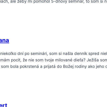
tiach, ale žeby mi pomohol 5-dňový seminár, to som si
ana
niekoľko dní po seminári, som si našla denník spred nie
 mám pocit, že nie som tvoje milované dieťa? Ježiša so
 som bola pokrstená a prijatá do Božej rodiny ako jeho
ert