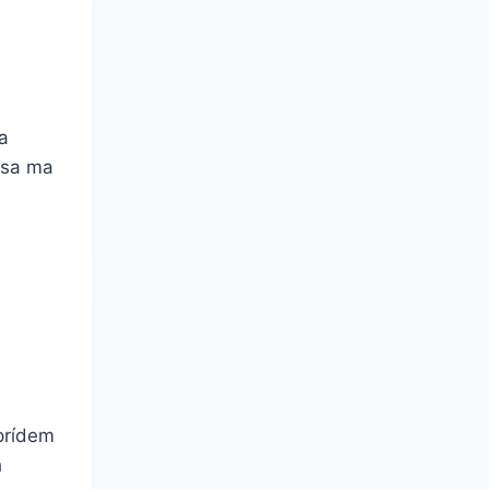
a
 sa ma
 prídem
h