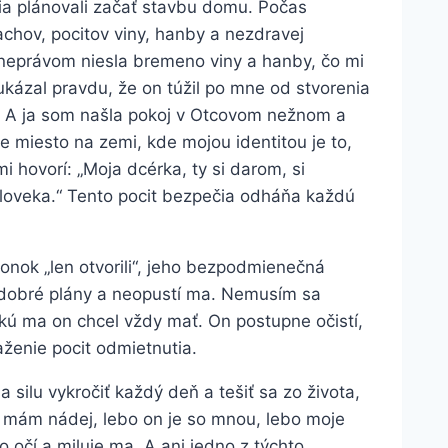
ia plánovali začať stavbu domu. Počas
rachov, pocitov viny, hanby a nezdravej
 neprávom niesla bremeno viny a hanby, čo mi
kázal pravdu, že on túžil po mne od stvorenia
a. A ja som našla pokoj v Otcovom nežnom a
e miesto na zemi, kde mojou identitou je to,
 hovorí: „Moja dcérka, ty si darom, si
oveka.“ Tento pocit bezpečia odháňa každú
onok „len otvorili“, jeho bezpodmienečná
 dobré plány a neopustí ma. Nemusím sa
kú ma on chcel vždy mať. On postupne očistí,
aženie pocit odmietnutia.
silu vykročiť každý deň a tešiť sa zo života,
že mám nádej, lebo on je so mnou, lebo moje
o očí a miluje ma. A ani jedno z týchto