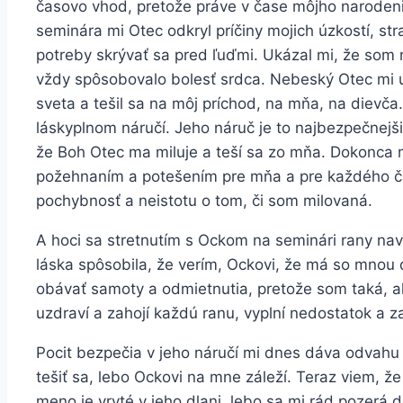
časovo vhod, pretože práve v čase môjho naroden
seminára mi Otec odkryl príčiny mojich úzkostí, st
potreby skrývať sa pred ľuďmi. Ukázal mi, že som
vždy spôsobovalo bolesť srdca. Nebeský Otec mi u
sveta a tešil sa na môj príchod, na mňa, na dievč
láskyplnom náručí. Jeho náruč je to najbezpečnejši
že Boh Otec ma miluje a teší sa zo mňa. Dokonca mi
požehnaním a potešením pre mňa a pre každého čl
pochybnosť a neistotu o tom, či som milovaná.
A hoci sa stretnutím s Ockom na seminári rany nav
láska spôsobila, že verím, Ockovi, že má so mnou
obávať samoty a odmietnutia, pretože som taká, a
uzdraví a zahojí každú ranu, vyplní nedostatok a z
Pocit bezpečia v jeho náručí mi dnes dáva odvahu a 
tešiť sa, lebo Ockovi na mne záleží. Teraz viem, 
meno je vryté v jeho dlani, lebo sa mi rád pozerá d