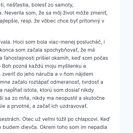
, nešťastia, bolesť zo samoty,
a. Neverila som, že sa môj život môže zmeniť,
ajlepšie, resp. že vôbec chce byť prítomný v
ívala. Hoci som bola viac-menej poslucháč, i
okonca som začala spochybňovať, že má
a ľahostajnosti prišiel okamih, keď som počas
že Boh pozná každú moju myšlienku a
zveriť do jeho náručia a v ňom nájdem
 mne začalo roztápať odmeranosť, tvrdosť a
a napĺňať istota, ktorú som dosiaľ nikdy
teší sa zo mňa, nikdy ma neopustil a skutočne
šie a prvotné, a začať ich uzdravovať.
sestrách. Otec už veľmi túžil po chlapcovi. Keď
, že budem dievča. Okrem toho som im nepadla