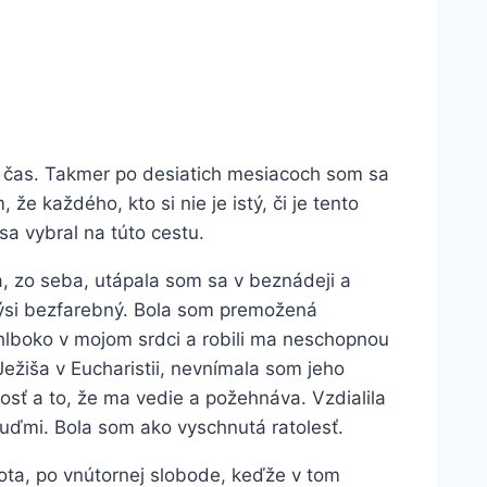
í čas. Takmer po desiatich mesiacoch som sa
že každého, kto si nie je istý, či je tento
a vybral na túto cestu.
, zo seba, utápala som sa v beznádeji a
kýsi bezfarebný. Bola som premožená
hlboko v mojom srdci a robili ma neschopnou
ežiša v Eucharistii, nevnímala som jeho
kosť a to, že ma vedie a požehnáva. Vzdialila
ľuďmi. Bola som ako vyschnutá ratolesť.
ta, po vnútornej slobode, keďže v tom