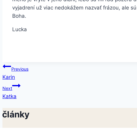
vyjadrení už viac nedokážem nazvať frázou, ale sú 
Boha.
Lucka
Navigácia
Previous
Karin
v
Next
článku
Katka
 články