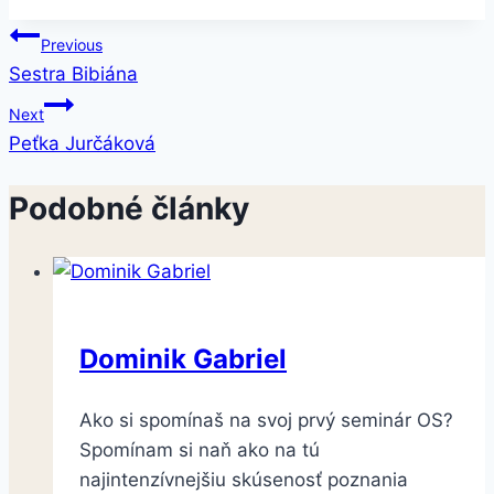
Navigácia
Previous
Sestra Bibiána
v
Next
článku
Peťka Jurčáková
Podobné články
Dominik Gabriel
Ako si spomínaš na svoj prvý seminár OS?
Spomínam si naň ako na tú
najintenzívnejšiu skúsenosť poznania