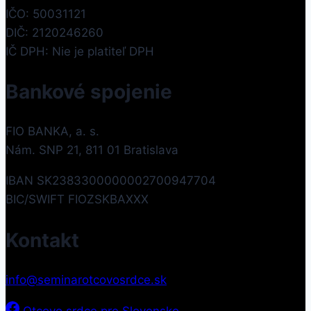
IČO: 50031121
DIČ: 2120246260
IČ DPH: Nie je platiteľ DPH
Bankové spojenie
FIO BANKA, a. s.
Nám. SNP 21, 811 01 Bratislava
IBAN SK2383300000002700947704
BIC/SWIFT FIOZSKBAXXX
Kontakt
info@seminarotcovosrdce.sk
Otcovo srdce pre Slovensko