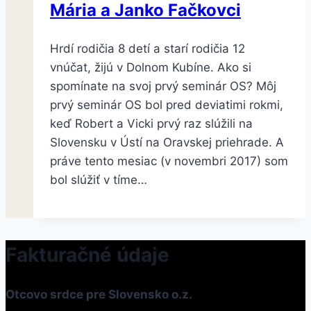
Mária a Janko Fačkovci
Hrdí rodičia 8 detí a starí rodičia 12
vnúčat, žijú v Dolnom Kubíne. Ako si
spomínate na svoj prvý seminár OS? Môj
prvý seminár OS bol pred deviatimi rokmi,
keď Robert a Vicki prvý raz slúžili na
Slovensku v Ústí na Oravskej priehrade. A
práve tento mesiac (v novembri 2017) som
bol slúžiť v tíme…
Fakturačné údaje
Otcovo srdce pre Slovensko o.z.