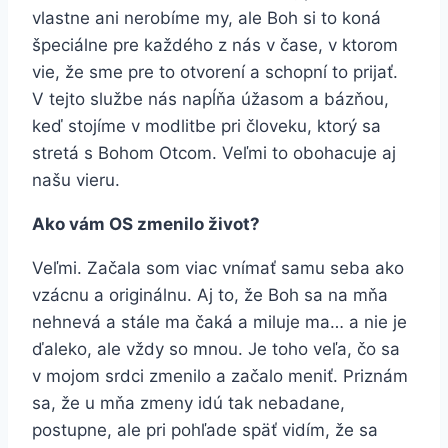
vlastne ani nerobíme my, ale Boh si to koná
špeciálne pre každého z nás v čase, v ktorom
vie, že sme pre to otvorení a schopní to prijať.
V tejto službe nás napĺňa úžasom a bázňou,
keď stojíme v modlitbe pri človeku, ktorý sa
stretá s Bohom Otcom. Veľmi to obohacuje aj
našu vieru.
Ako vám OS zmenilo život?
Veľmi. Začala som viac vnímať samu seba ako
vzácnu a originálnu. Aj to, že Boh sa na mňa
nehnevá a stále ma čaká a miluje ma… a nie je
ďaleko, ale vždy so mnou. Je toho veľa, čo sa
v mojom srdci zmenilo a začalo meniť. Priznám
sa, že u mňa zmeny idú tak nebadane,
postupne, ale pri pohľade späť vidím, že sa