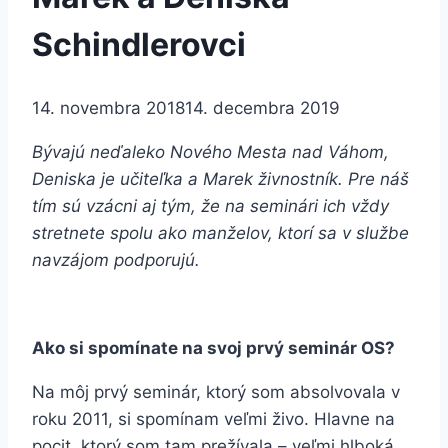
Schindlerovci
14. novembra 2018
14. decembra 2019
Bývajú neďaleko Nového Mesta nad Váhom,
Deniska je učiteľka a Marek živnostník. Pre náš
tím sú vzácni aj tým, že na seminári ich vždy
stretnete spolu ako manželov, ktorí sa v službe
navzájom podporujú.
Ako si spomínate na svoj prvý seminár OS?
Na môj prvý seminár, ktorý som absolvovala v
roku 2011, si spomínam veľmi živo. Hlavne na
pocit, ktorý som tam prežívala – veľmi hlboká