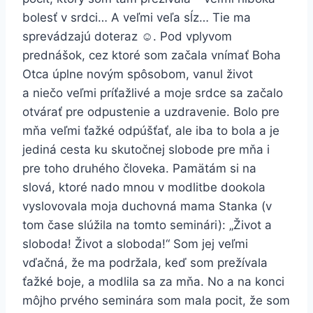
bolesť v srdci… A veľmi veľa sĺz… Tie ma
sprevádzajú doteraz ☺. Pod vplyvom
prednášok, cez ktoré som začala vnímať Boha
Otca úplne novým spôsobom, vanul život
a niečo veľmi príťažlivé a moje srdce sa začalo
otvárať pre odpustenie a uzdravenie. Bolo pre
mňa veľmi ťažké odpúšťať, ale iba to bola a je
jediná cesta ku skutočnej slobode pre mňa i
pre toho druhého človeka. Pamätám si na
slová, ktoré nado mnou v modlitbe dookola
vyslovovala moja duchovná mama Stanka (v
tom čase slúžila na tomto seminári): „Život a
sloboda! Život a sloboda!“ Som jej veľmi
vďačná, že ma podržala, keď som prežívala
ťažké boje, a modlila sa za mňa. No a na konci
môjho prvého seminára som mala pocit, že som