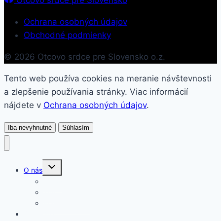
Ochrana osobných údajov
Obchodné podmienky
© 2026 Otcovo srdce pre Slovensko o.z.
Tento web používa cookies na meranie návštevnosti
a zlepšenie používania stránky. Viac informácií
nájdete v
Ochrana osobných údajov
.
Iba nevyhnutné
Súhlasím
Toggle
O nás
child
menu
O nás
Tím
Povedali o nás
Semináre