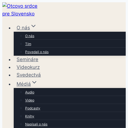
Skip
to
content
O nás
O nás
Tím
Povedali o nás
Semináre
Videokurz
Svedectvá
Médiá
Audio
Video
Podcasty
Knihy
Napísali o nás