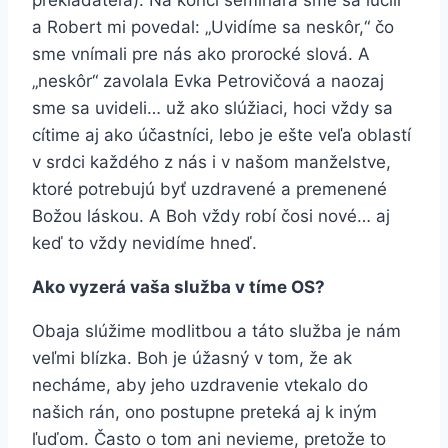
prekladateľa). Na konci seminára sme sa lúčili
a Robert mi povedal: „Uvidíme sa neskôr,“ čo
sme vnímali pre nás ako prorocké slová. A
„neskôr“ zavolala Evka Petrovičová a naozaj
sme sa uvideli… už ako slúžiaci, hoci vždy sa
cítime aj ako účastníci, lebo je ešte veľa oblastí
v srdci každého z nás i v našom manželstve,
ktoré potrebujú byť uzdravené a premenené
Božou láskou. A Boh vždy robí čosi nové… aj
keď to vždy nevidíme hneď.
Ako vyzerá vaša služba v tíme OS?
Obaja slúžime modlitbou a táto služba je nám
veľmi blízka. Boh je úžasný v tom, že ak
necháme, aby jeho uzdravenie vtekalo do
našich rán, ono postupne preteká aj k iným
ľuďom. Často o tom ani nevieme, pretože to