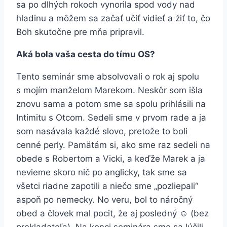
sa po dlhých rokoch vynorila spod vody nad
hladinu a môžem sa začať učiť vidieť a žiť to, čo
Boh skutočne pre mňa pripravil.
Aká bola vaša cesta do tímu OS?
Tento seminár sme absolvovali o rok aj spolu
s mojím manželom Marekom. Neskôr som išla
znovu sama a potom sme sa spolu prihlásili na
Intimitu s Otcom. Sedeli sme v prvom rade a ja
som nasávala každé slovo, pretože to boli
cenné perly. Pamätám si, ako sme raz sedeli na
obede s Robertom a Vicki, a keďže Marek a ja
nevieme skoro nič po anglicky, tak sme sa
všetci riadne zapotili a niečo sme „pozliepali“
aspoň po nemecky. No veru, bol to náročný
obed a človek mal pocit, že aj posledný ☺ (bez