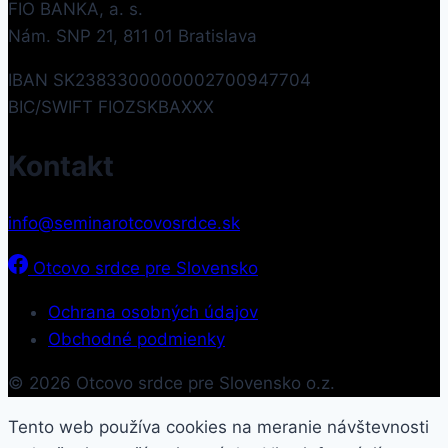
FIO BANKA, a. s.
Nám. SNP 21, 811 01 Bratislava
IBAN SK2383300000002700947704
BIC/SWIFT FIOZSKBAXXX
Kontakt
info@seminarotcovosrdce.sk
Otcovo srdce pre Slovensko
Ochrana osobných údajov
Obchodné podmienky
© 2026 Otcovo srdce pre Slovensko o.z.
Tento web používa cookies na meranie návštevnosti