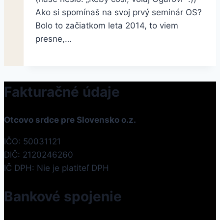
Ako si spomínaš na svoj prvý seminár OS?
Bolo to začiatkom leta 2014, to viem
presne,…
Fakturačné údaje
Otcovo srdce pre Slovensko o.z.
IČO: 50031121
DIČ: 2120246260
IČ DPH: Nie je platiteľ DPH
Bankové spojenie