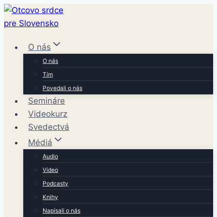
Skip
to
content
O nás
O nás
Tím
Povedali o nás
Semináre
Videokurz
Svedectvá
Médiá
Audio
Video
Podcasty
Knihy
Napísali o nás