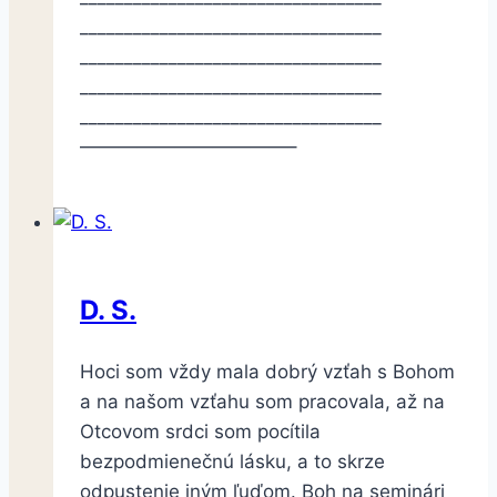
__________________________________
__________________________________
__________________________________
__________________________________
———————————–
D. S.
Hoci som vždy mala dobrý vzťah s Bohom
a na našom vzťahu som pracovala, až na
Otcovom srdci som pocítila
bezpodmienečnú lásku, a to skrze
odpustenie iným ľuďom. Boh na seminári