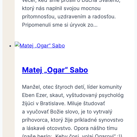
ktorý nás naplnil svojou mocnou
prítomnosťou, uzdravením a radosťou.
Pripomenuli sme si úryvok zo…
Matej „Ogar“ Sabo
Manžel, otec štyroch detí, líder komunity
Eben Ezer, skaut, vyštudovaný psychológ
žijúci v Bratislave. Miluje študovať
a vyučovať Božie slovo, je to vytrvalý
príhovorca, ktorý žije príkladné synovstvo
a láskavé otcovstvo. Opora nášho tímu
(naše heslo: „Keby čosi, volaj Ogarovi“ :))