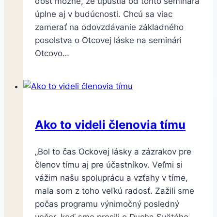
dosť možné, že upustia od tohto seminára
úplne aj v budúcnosti. Chcú sa viac
zamerať na odovzdávanie základného
posolstva o Otcovej láske na seminári
Otcovo…
Ako to videli členovia tímu
„Bol to čas Ockovej lásky a zázrakov pre
členov tímu aj pre účastníkov. Veľmi si
vážim našu spoluprácu a vzťahy v tíme,
mala som z toho veľkú radosť. Zažili sme
počas programu výnimočný posledný
večer, keď sme prosili o Ducha Svätého,