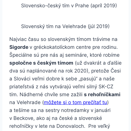
Slovensko-český tím v Prahe (apríl 2019)
Slovenský tím na Velehrade (júl 2019)
Najviac času so slovenským tímom trávime na
Sigorde
v gréckokatolíckom centre pre rodinu.
Špeciálne sú pre nás aj semináre, ktoré robíme
spoločne s českým tímom
(už dvakrát a ďalšie
dva sú naplánované na rok 2020), pretože Česi
a Slováci veľmi dobre k sebe „pasujú“ a naše
priateľstvá z nás vytvárajú veľmi silný SK-CZ
tím. Nádherné chvíle sme zažili
s rehoľníčkami
na Velehrade (
môžete si o tom prečítať tu
)
a tešíme sa na sestry notredamky v januári
v Beckove, ako aj na české a slovenské
rehoľníčky v lete na Donovaloch. Pre veľký