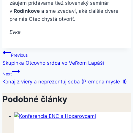
záujem pridávame tiež slovenský seminár
v
Rodinkove
a sme zvedaví, aké ďalšie dvere
pre nás Otec chystá otvoriť.
Evka
Navigácia
Previous
Skupinka Otcovho srdca vo Veľkom Lapáši
v
Next
článku
Konaj z viery a neprezentuj seba (Premena mysle III)
Podobné články