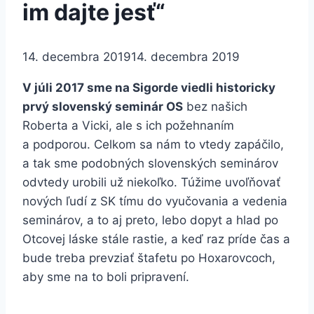
im dajte jesť“
14. decembra 2019
14. decembra 2019
V júli 2017 sme na Sigorde viedli historicky
prvý slovenský seminár OS
bez našich
Roberta a Vicki, ale s ich požehnaním
a podporou. Celkom sa nám to vtedy zapáčilo,
a tak sme podobných slovenských seminárov
odvtedy urobili už niekoľko. Túžime uvoľňovať
nových ľudí z SK tímu do vyučovania a vedenia
seminárov, a to aj preto, lebo dopyt a hlad po
Otcovej láske stále rastie, a keď raz príde čas a
bude treba prevziať štafetu po Hoxarovcoch,
aby sme na to boli pripravení.