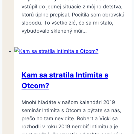
vstúpil do jednej situácie z môjho detstva,
ktorú úplne prepísal. Pocítila som obrovskú
slobodu. To všetko zlé, čo sa mi stalo,
vybudovalo sklenený múr…
Kam sa stratila Intimita s
Otcom?
Mnohí hľadáte v našom kalendári 2019
seminár Intimita s Otcom a pýtate sa nás,
prečo ho tam nevidíte. Robert a Vicki sa
rozhodli v roku 2019 nerobiť Intimitu a je