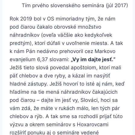
Tím prvého slovenského seminára (júl 2017)
Rok 2019 bol v OS mimoriadny tým, že nám
pod čiarou čakalo obrovské množstvo
náhradníkov (oveľa väčšie ako kedykoľvek
predtým), ktorí dúfali v uvoľnenie miesta. A tak
k nám Pán nedávno prehovoril cez Markovo
evanjelium 6,37 slovami:
„Vy im dajte jesť.“
Ježiš tieto slová povedal apoštolom, ktorí mali
päť chlebov a dve ryby, a kázal im nasýtiť
hladné zástupy. Ježiš hovorí to isté aj nám, keď
hľadíme na tie mená náhradníkov čakajúcich
pod čiarou – dajte im jesť vy, Slováci, hoci sa
vám zdá, že máte v rukách málo, len tých pár
chlebov a rýb. A tak sme sa rozhodli prijať túto
výzvu a okrem seminárov s Hoxarovcami
rozšíriť ponuku aj o semináre vedené